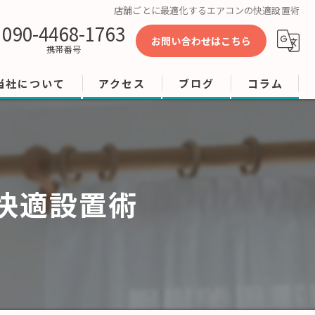
店舗ごとに最適化するエアコンの快適設置術
090-4468-1763
お問い合わせはこちら
携帯番号
当社について
アクセス
ブログ
コラム
工事
修理
快適設置術
店舗
ビル
オフィス