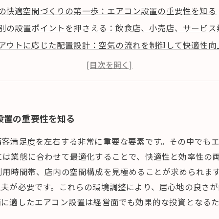
の快適空間づくりの第一歩：エアコン設置の重要性を知る
別の設置ポイントを押さえる：飲食店、小売店、サービス
アウトに応じた配置設計：空気の流れを制御して快適性向
的な電力使用とメンテナンスで長寿命を実現する
設置術の実践で顧客満足と店舗価値を高める
設置の重要性を知る
顧客満足度を左右する非常に重要な要素です。その中でも
には業態に合わせて最適化することで、快適性と効率性の
利用時間帯、店内の空間構成を見極めることが求められま
工夫が必要です。これらの環境調整により、居心地の良さ
舗に適したエアコン設置は経営面でも効果的な投資となる