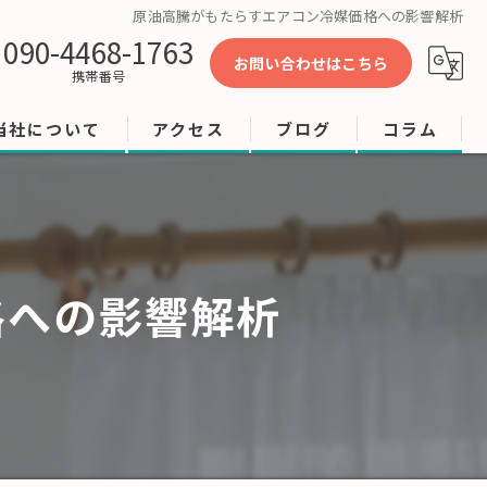
原油高騰がもたらすエアコン冷媒価格への影響解析
090-4468-1763
お問い合わせはこちら
携帯番号
当社について
アクセス
ブログ
コラム
工事
修理
格への影響解析
店舗
ビル
オフィス