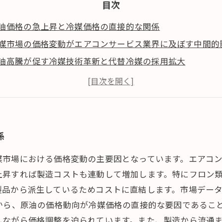
目次
油価格の急上昇と冷媒価格の直接的な関係
媒市場の価格変動がエアコンサービス業界に及ぼす中間的
油高騰が促す冷媒技術革新と代替冷媒の採用拡大
ネルギー資源の変動と世界市場におけるエアコン冷媒の価
油高騰時代における業界の未来展望と対応策
係
媒市場における価格変動の主要因となっています。エアコ
上昇すれば製造コストも連動して増加します。特にフロン
品から派生しているためコストに直結します。市場データ
から、原油の価格動向が冷媒価格の直接的な要因であるこ
しながら価格調整を迫られています。また、製造から流通