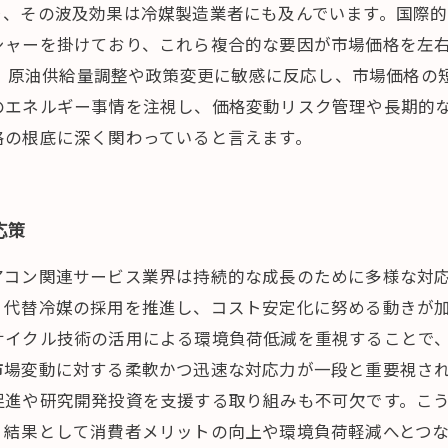
り、その波及効果は冷媒製造業者にも及んでいます。国際
シャーを掛けており、これら複合的な要因が市場価格を左
向は、原油供給量調整や政策変更に敏感に反応し、市場価格
のエネルギー事情を注視し、価格変動リスク管理や長期的
格の根底に深く関わっていると言えます。
応策
アコン関連サービス業界は持続的な成長のために多様な対
、代替冷媒の採用を推進し、コスト安定化に努める動きが
サイクル技術の活用による環境負荷低減を重視することで
市場変動に対する柔軟かつ迅速な対応力が一段と重要視さ
促進や研究開発投資を支援する取り組みも不可欠です。こ
、結果として消費者メリットの向上や環境負荷軽減へとつ