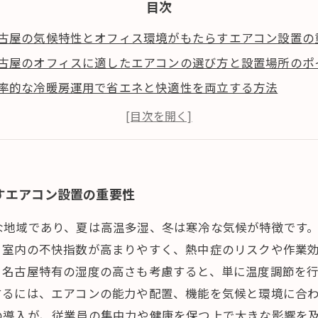
目次
古屋の気候特性とオフィス環境がもたらすエアコン設置の
古屋のオフィスに適したエアコンの選び方と設置場所のポ
率的な冷暖房運用で省エネと快適性を両立する方法
新のエアコン技術と名古屋のオフィスにおける活用事例
適オフィスを支える定期的なメンテナンスと今後の展望
すエアコン設置の重要性
な地域であり、夏は高温多湿、冬は寒冷な気候が特徴です
り室内の不快指数が高まりやすく、熱中症のリスクや作業
。名古屋特有の湿度の高さも考慮すると、単に温度調節を
するには、エアコンの能力や配置、機能を気候と環境に合
の導入が、従業員の集中力や健康を保つ上で大きな影響を