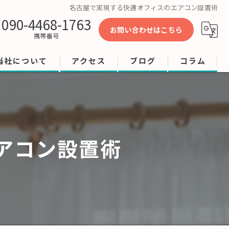
名古屋で実現する快適オフィスのエアコン設置術
090-4468-1763
お問い合わせはこちら
携帯番号
当社について
アクセス
ブログ
コラム
工事
修理
アコン設置術
店舗
ビル
オフィス