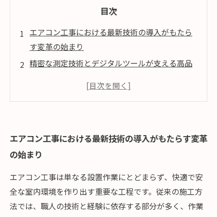
目次
エアコン工事における最新技術の導入がもたら
す変革の始まり
精密な測定技術とデジタルツールが支える高品
質施工の実例
従来工法との比較：最新技術が解決する課題と
メリット
施工効率の向上とコスト削減を両立させる革新
エアコン工事における最新技術の導入がもたらす変革
的な技術活用
の始まり
未来を見据えたエアコン工事の品質向上と技術
革新の展望
エアコン工事は単なる設置作業にとどまらず、快適で安
全な室内環境を作り出す重要な工程です。従来の施工方
法では、職人の技術と経験に依存する部分が多く、作業