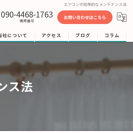
エアコンの効率的なメンテナンス法
090-4468-1763
お問い合わせはこちら
携帯番号
当社について
アクセス
ブログ
コラム
工事
修理
ンス法
店舗
ビル
オフィス