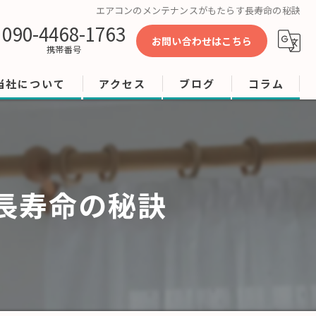
エアコンのメンテナンスがもたらす長寿命の秘訣
090-4468-1763
お問い合わせはこちら
携帯番号
当社について
アクセス
ブログ
コラム
工事
修理
長寿命の秘訣
店舗
ビル
オフィス