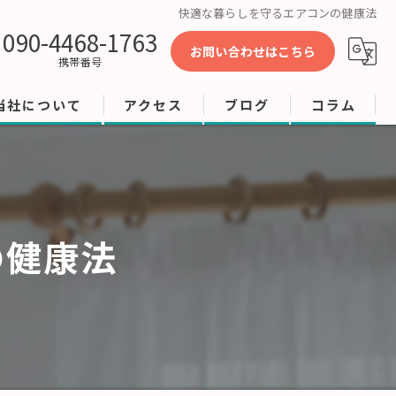
快適な暮らしを守るエアコンの健康法
090-4468-1763
お問い合わせはこちら
携帯番号
当社について
アクセス
ブログ
コラム
工事
修理
の健康法
店舗
ビル
オフィス