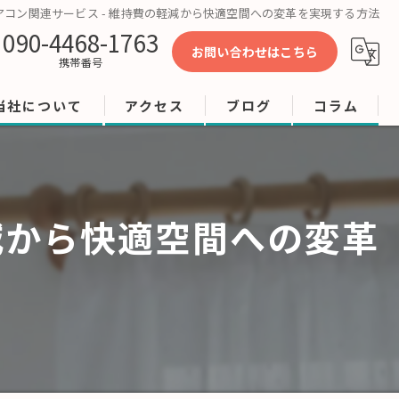
アコン関連サービス - 維持費の軽減から快適空間への変革を実現する方法
090-4468-1763
お問い合わせはこちら
携帯番号
当社について
アクセス
ブログ
コラム
工事
修理
減から快適空間への変革
店舗
ビル
オフィス