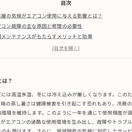
目次
古屋の気候がエアコン使用に与える影響とは？
アコン故障の主な原因と修理の必要性
期メンテナンスがもたらすメリットと効果
門業者選びのポイントと地域密着サービスの重要性
とめ：名古屋で快適にエアコンを使い続けるために重要な
とは？
夏には高温多湿、冬には冷え込みが厳しくなります。この
夏場の蒸し暑さは健康被害を引き起こす恐れもあり、冷房
内環境を維持します。このように一年を通じて使用頻度が
性がエアコンの過酷な使用環境を生み出し、故障やトラブル
るのも頷けます。さらに、地域特有の気候に対応したサー