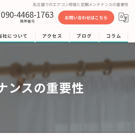
名古屋でのエアコン修理と定期メンテナンスの重要性
090-4468-1763
お問い合わせはこちら
携帯番号
当社について
アクセス
ブログ
コラム
工事
修理
ナンスの重要性
店舗
ビル
オフィス