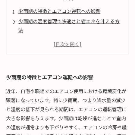
少雨期の特徴とエアコン運転への影響
少雨期の湿度管理で快適さと省エネを叶える方
法
少雨期に適したエアコンのメンテナンスと点検
のポイント
最新技術を活用した少雨期のエアコン運転最適
化策
少雨期の特徴とエアコン運転への影響
少雨期のエアコン管理で節電と快適さを両立す
るために
近年、自宅や職場でのエアコン使用における環境変化が
顕著になっています。特に少雨期、つまり降水量の減少
と湿度の低下が見られる期間は、エアコンの運転管理に
大きな影響を与えます。少雨期は乾燥が進むことで室内
の湿度が通常よりも下がりやすく、エアコンの冷房や暖