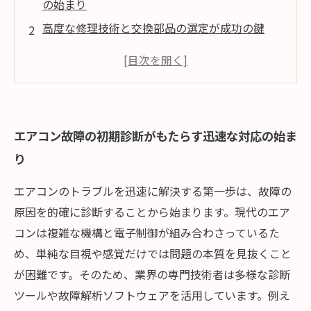
の始まり
高度な修理技術と交換部品の選定が成功の鍵
予防保全としての定期メンテナンスの科学的意
義
緊急対応を可能にする現場の迅速な行動体制
技術革新と教育が支える未来のエアコンサービ
エアコン故障の初期診断がもたらす迅速な対応の始ま
ス
り
エアコンのトラブルを迅速に解決する第一歩は、故障の
原因を的確に診断することから始まります。現代のエア
コンは複雑な機構と電子制御が組み合わさっているた
め、単純な目視や感覚だけでは問題の本質を見抜くこと
が困難です。そのため、業界の専門技術者は多様な診断
ツールや故障解析ソフトウェアを活用しています。例え