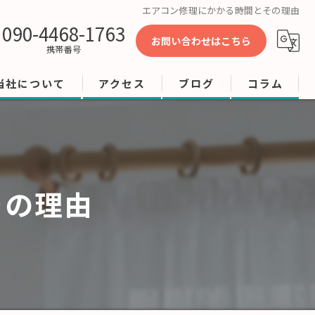
エアコン修理にかかる時間とその理由
090-4468-1763
お問い合わせはこちら
携帯番号
当社について
アクセス
ブログ
コラム
工事
修理
その理由
店舗
ビル
オフィス