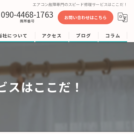
エアコン故障専門のスピード修理サービスはここだ！
090-4468-1763
お問い合わせはこちら
携帯番号
当社について
アクセス
ブログ
コラム
工事
修理
ビスはここだ！
店舗
ビル
オフィス