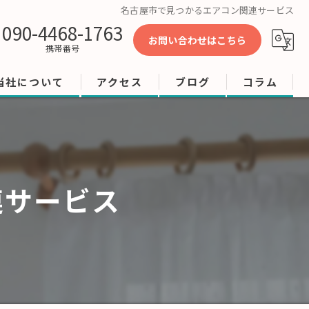
名古屋市で見つかるエアコン関連サービス
090-4468-1763
お問い合わせはこちら
携帯番号
当社について
アクセス
ブログ
コラム
工事
修理
連サービス
店舗
ビル
オフィス