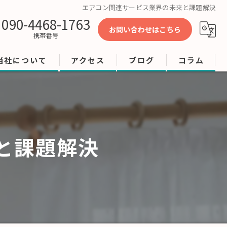
エアコン関連サービス業界の未来と課題解決
090-4468-1763
お問い合わせはこちら
携帯番号
当社について
アクセス
ブログ
コラム
工事
修理
と課題解決
店舗
ビル
オフィス