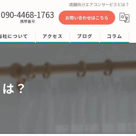
店舗向けエアコンサービスとは？
090-4468-1763
お問い合わせはこちら
携帯番号
当社について
アクセス
ブログ
コラム
工事
修理
とは？
店舗
ビル
オフィス