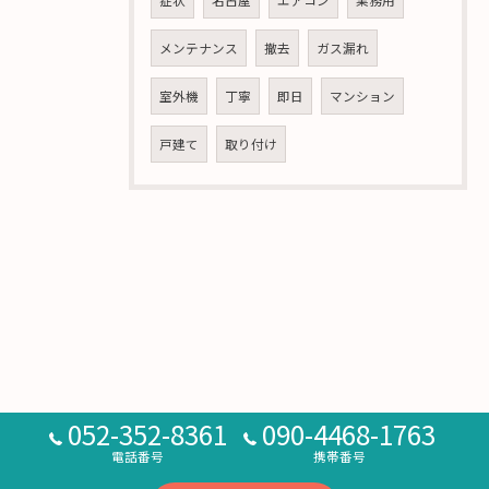
症状
名古屋
エアコン
業務用
メンテナンス
撤去
ガス漏れ
室外機
丁寧
即日
マンション
戸建て
取り付け
052-352-8361
090-4468-1763
電話番号
携帯番号