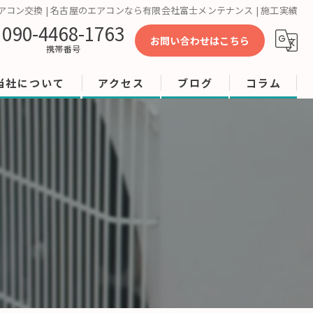
アコン交換 | 名古屋のエアコンなら有限会社富士メンテナンス | 施工実績
090-4468-1763
お問い合わせはこちら
携帯番号
当社について
アクセス
ブログ
コラム
工事
修理
店舗
ビル
オフィス